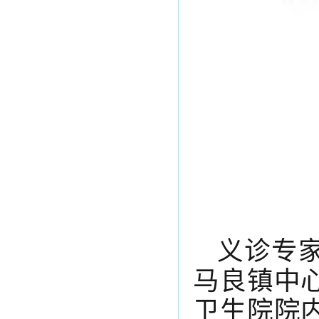
义诊专
马良镇中
卫生院院