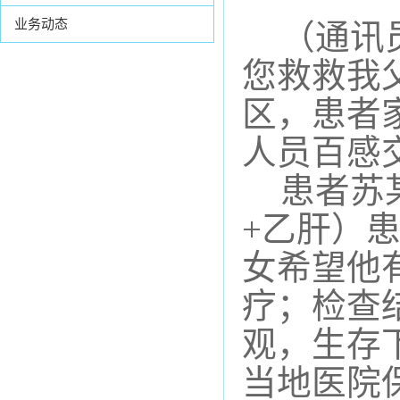
业务动态
（
通讯
您救救我
区，患者
人员
百感
患者苏
+乙肝）
女
希望他
疗
；
检查
观，生存
当地医院