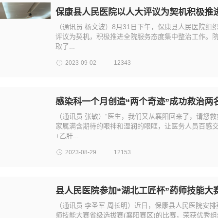
保康县人民医院以人大评议为契机积极推
（通讯员 杨文波）8月31日下午，保康县人民医院
评议为契机，积极推进全院服务态度集中整治工作。院
取了...
2023-09-02
12343
感染科一个月创造“两个奇迹”成功救治两
（通讯员 张敏）“医生，我们又从襄阳回来了，请您
家属满含期待的眼神和湿润的眼眶，让医务人员百感交
+乙肝...
2023-08-29
12153
县人民医院参加“湖北工匠杯”药师技能大
（通讯员 李圣军 周长明）近日，保康县人民医院安排
师技能大赛省级选拔赛(襄阳赛区)的比赛，荣获优秀