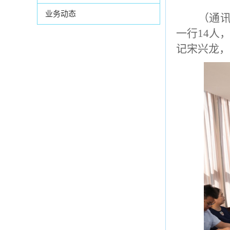
业务动态
（通
一行14人
记宋兴龙，