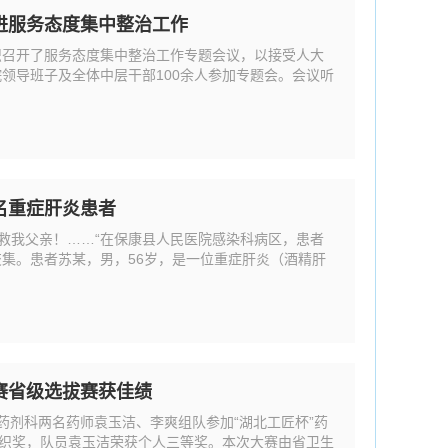
进服务态度集中整治工作
组织召开了服务态度集中整治工作专题会议，以接受人大
领导班子及全体中层干部100余人参加专题会。会议听
名重症肝炎患者
救救我父亲！……“在保康县人民医院感染科病区，患者
集。患者苏某，男，56岁，是一位重症肝炎（酒精肝
赛省级选拔赛获佳绩
药剂科两名药师袁玉洁、李爽组队参加“湖北工匠杯”药
组织奖，队员袁玉洁荣获个人三等奖。本次大赛由省卫生