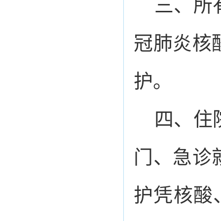
三、所
冠肺炎核
护。
四、住
门、急诊
护凭核酸