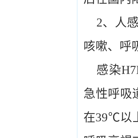
2、人
咳嗽、呼
感染H
急性呼吸
在39℃