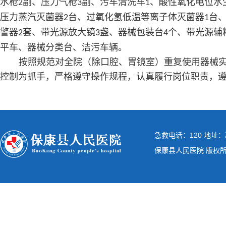
水枪
副、压力气枪
副、污车清洗车
、酸性氧化电位水
2
3
1
压力蒸汽灭菌器
台、过氧化氢低温等离子体灭菌器
台
2
1
警器
套、带光源放大镜
盏、器械包装台
个、带光源辅
2
3
4
平车、器械分类台、洁污车辆。
按照规范对全院（除口腔、胃镜室）重复使用器械实
控制为抓手，严格遵守操作规程，认真履行岗位职责，
急救电话：120 地址：
保康县人民医院 版权